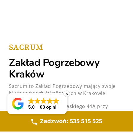
SACRUM
Zakład Pogrzebowy
Kraków
Sacrum to Zakład Pogrzebowy mający swoje
biura w dwóch lokalizacjach w Krakowie:
na
Al. Beliny Prazmowskiego 44A
przy
5.0
63 opinii
cmentarzu Rakowickim
Zadzwoń: 535 515 525
pod adresem
os. Teatralne 3
, lokal w