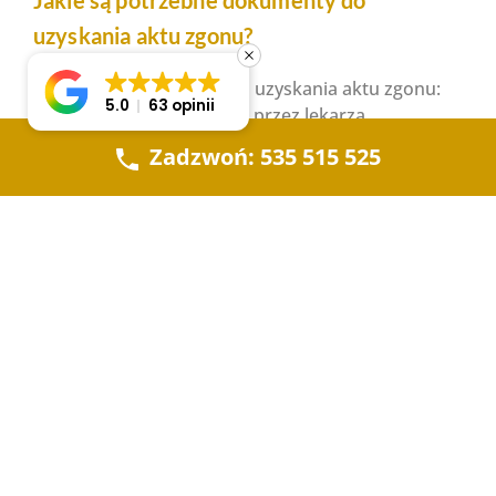
uzyskania aktu zgonu?
Dokumenty potrzebne do uzyskania aktu zgonu:
5.0
63 opinii
• karta zgonu wystawiona przez lekarza,
• dowód osobisty osoby zmarłej,
Zadzwoń: 535 515 525
• dowód osobisty żyjącego współmałżonka osoby
zmarłej (lub dane – imię i nazwisko,
PESEL).
• Prawo do zasiłku pogrzebowego