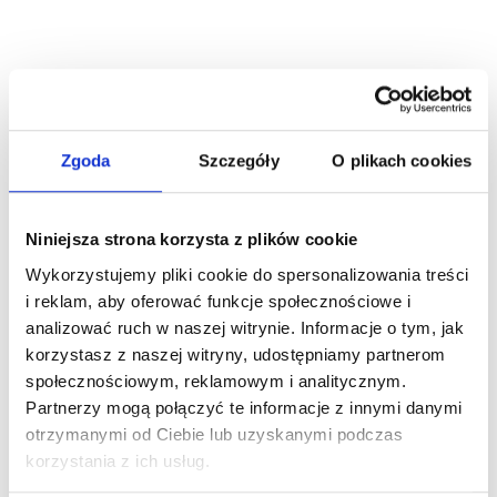
Niesiemy pomoc
Zasiłek
Zgoda
Szczegóły
O plikach cookies
pogrzebowy
Niniejsza strona korzysta z plików cookie
Komu przysługuje zasiłek
Wykorzystujemy pliki cookie do spersonalizowania treści
i reklam, aby oferować funkcje społecznościowe i
pogrzebowy? i wiele innych…
analizować ruch w naszej witrynie. Informacje o tym, jak
korzystasz z naszej witryny, udostępniamy partnerom
społecznościowym, reklamowym i analitycznym.
Partnerzy mogą połączyć te informacje z innymi danymi
otrzymanymi od Ciebie lub uzyskanymi podczas
korzystania z ich usług.