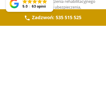
chorobowego albo świadczenia rehabilitacyjnego
5.0
63 opinii
za okres po ustaniu tytułu ubezpieczenia,
6. członka rodziny osoby wymienionej w pkt. 1-4
Zadzwoń: 535 515 525
7. osoby, która w dniu śmierci nie miała ustalonego
prawa do emerytury lub renty, lecz spełniała
warunki do jej uzyskania i pobierania,
8. cywilnej niewidomej ofiary działań wojennych
pobierającej świadczenie pieniężne,
9. osoby pobierającej świadczenie
przedemerytalne lub zasiłek przedemerytalny,
10. członka rodziny osoby wymienionej w pkt. 9,
11. osoby pobierającej rentę socjalną,
12. osoby, która zmarła wskutek wypadku lub
choroby zawodowej powstałych w szczególnych
okolicznościach,
13. osoby pobierającej rentę z tytułu wypadku lub
choroby zawodowej powstałych w szczególnych
okolicznościach,
14. członka rodziny osoby wymienionej w pkt. 13.